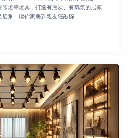
線條燈等燈具，打造有層次、有氣氛的居家
裝眉角，讓你家美到親友狂敲碗！