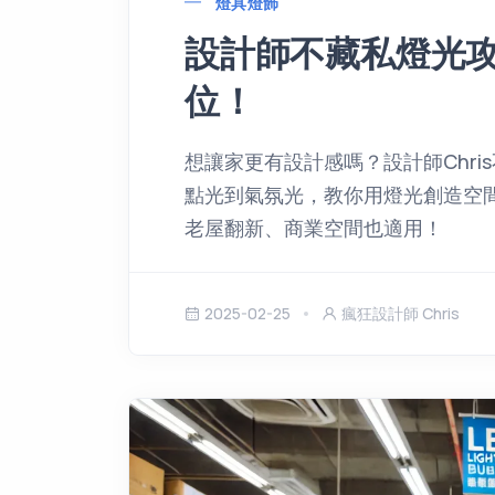
燈具燈飾
設計師不藏私燈光
位！
想讓家更有設計感嗎？設計師Chr
點光到氣氛光，教你用燈光創造空
老屋翻新、商業空間也適用！
2025-02-25
瘋狂設計師 Chris