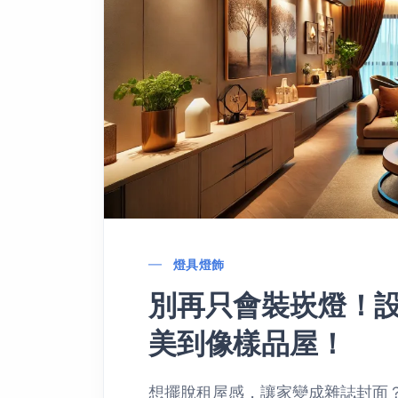
燈具燈飾
別再只會裝崁燈！
美到像樣品屋！
想擺脫租屋感，讓家變成雜誌封面？