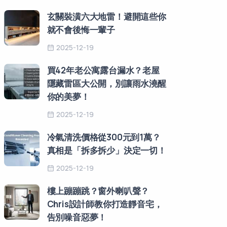
玄關裝潢六大地雷！避開這些你
就不會後悔一輩子
2025-12-19
買42年老公寓露台漏水？老屋
隱藏雷區大公開，別讓雨水澆醒
你的美夢！
2025-12-19
冷氣清洗價格從300元到1萬？
真相是「拆多拆少」決定一切！
2025-12-19
樓上蹦蹦跳？窗外喇叭聲？
Chris設計師教你打造靜音宅，
告別噪音惡夢！