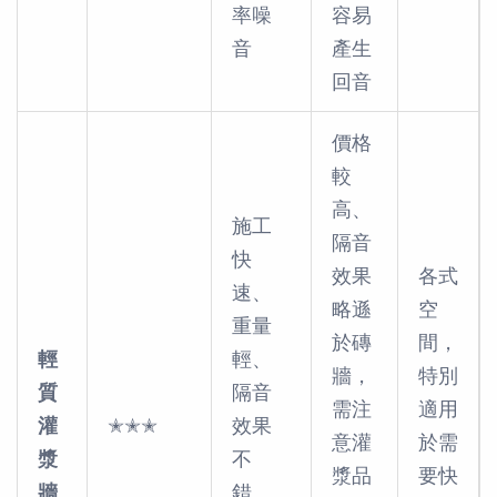
率噪
容易
音
產生
回音
價格
較
高、
施工
隔音
快
效果
各式
速、
略遜
空
重量
於磚
間，
輕
輕、
牆，
特別
質
隔音
需注
適用
灌
✭✭✭
效果
意灌
於需
漿
不
漿品
要快
牆
錯、