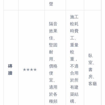
聲
施工
隔音
較耗
效果
時費
佳、
工、
堅固
重量
耐
較
臥
用、
重，
室、
磚
價格
不適
✭✭✭✭
書
牆
便
合用
房、
宜、
於所
客廳
適用
有建
於各
築結
種頻
構、