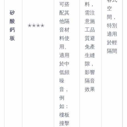
可搭
料，
空
矽
配其
需注
間，
酸
他隔
意施
✭✭✭✭
特別
鈣
音材
工品
適用
板
料使
質避
於輕
用、
免產
隔間
適用
生縫
於中
隙，
低頻
影響
噪
隔音
音，
效果
例
如：
樓板
撞擊