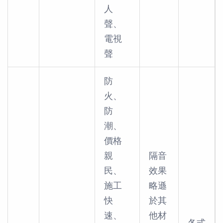
人
聲、
電視
聲
防
火、
防
潮、
價格
親
隔音
民、
效果
施工
略遜
快
於其
速、
他材
各式