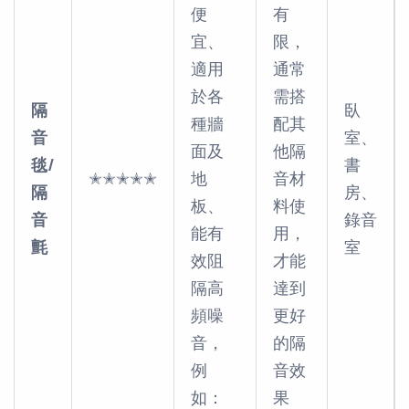
便
有
宜、
限，
適用
通常
於各
需搭
隔
臥
種牆
配其
音
室、
面及
他隔
毯/
書
✭✭✭✭✭
地
音材
隔
房、
板、
料使
音
錄音
能有
用，
氈
室
效阻
才能
隔高
達到
頻噪
更好
音，
的隔
例
音效
如：
果